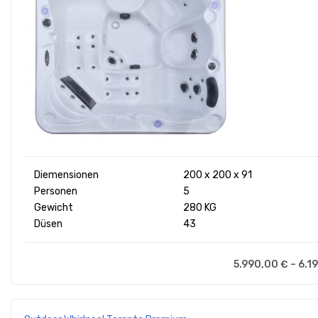
Diemensionen
200 x 200 x 91
Personen
5
Gewicht
280 KG
Düsen
43
5.990,00
€
–
6.1