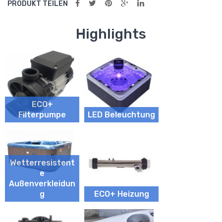
PRODUKT TEILEN
Highlights
ECO+
Filterpumpe
LED Beleuchtung
Wetterresistent
e
Außenverkleidun
g
ECO+ Heizung