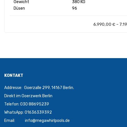
Gewicht
380 KG
Düsen
96
6.990,00
€
–
7.1
KONTAKT
Addresse:
Goerzalle 299, 14167 Berlin.
Direkt im Goerzwerk Berlin
Telefon: 030 88695239
WhatsApp: 01636339392
Email:
info@megawhirlpools.de