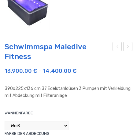
Schwimmspa Maledive
Fitness
ch
ch
wim
wim
13.900,00
€
–
14.400,00
€
ms
ms
pa
pa
390x225x136 cm 37 Edelstahldüsen 3 Pumpen mit Verkleidung
Mau
Ma
mit Abdeckung mit Filteranlage
i
dag
Fitn
ask
WANNENFARBE
ess
ar
Fitn
ess
FARBE DER ABDECKUNG