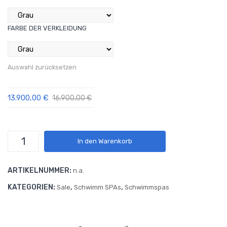
EC
O
FARBE DER VERKLEIDUNG
Auswahl zurücksetzen
13.900,00
€
16.900,00
€
Schwimmspa
In den Warenkorb
Maledive
Fitness
ARTIKELNUMMER:
n.a.
Menge
KATEGORIEN:
,
,
Sale
Schwimm SPAs
Schwimmspas