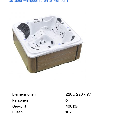
Outdoor Whirlpool Toronto Premium
Diemensionen
220 x 220 x 97
Personen
6
Gewicht
400 KG
Düsen
102