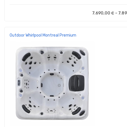
7.690,00
€
–
7.8
Outdoor Whirlpool Montreal Premium