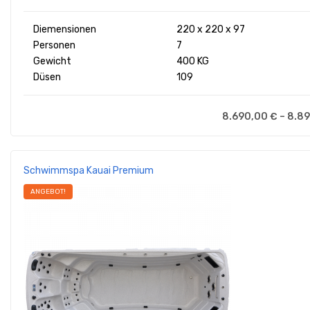
Diemensionen
220 x 220 x 97
Personen
7
Gewicht
400 KG
Düsen
109
8.690,00
€
–
8.8
Schwimmspa Kauai Premium
ANGEBOT!