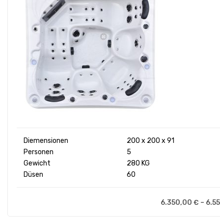
Diemensionen
200 x 200 x 91
Personen
5
Gewicht
280 KG
Düsen
60
6.350,00
€
–
6.5