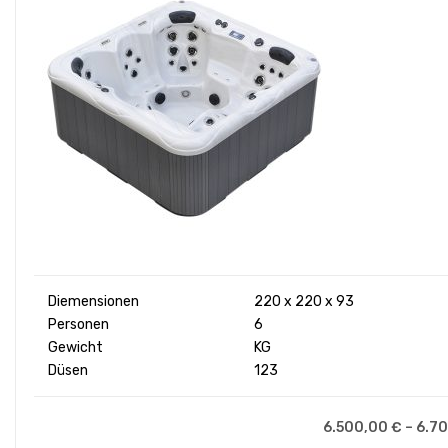
Diemensionen
220 x 220 x 93
Personen
6
Gewicht
KG
Düsen
123
6.500,00
€
–
6.7