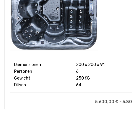
Diemensionen
200 x 200 x 91
Personen
6
Gewicht
250 KG
Düsen
64
5.600,00
€
–
5.8