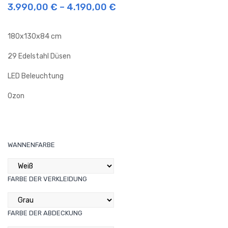
3.990,00
€
–
4.190,00
€
Whi
Whi
rlpo
rlpo
180x130x84 cm
ol
ol
Phe
Cor
29 Edelstahl Düsen
oni
ona
LED Beleuchtung
x
Pre
Pre
miu
Ozon
miu
m
m
WANNENFARBE
FARBE DER VERKLEIDUNG
FARBE DER ABDECKUNG