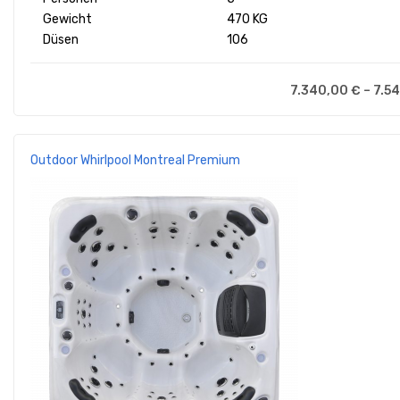
Gewicht
470 KG
Düsen
106
7.340,00
€
–
7.5
Outdoor Whirlpool Montreal Premium