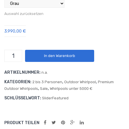
Auswahl zurücksetzen
3.990,00
€
Outdoor
In den Warenkorb
Whirlpool
Nashville
ARTIKELNUMMER:
n.a.
Premium
Menge
KATEGORIEN:
,
,
2 bis 3 Personen
Outdoor Whirlpool
Premium
,
,
Outdoor Whirlpools
Sale
Whirlpools unter 5000 €
SCHLÜSSELWORT:
SliderFeatured
PRODUKT TEILEN