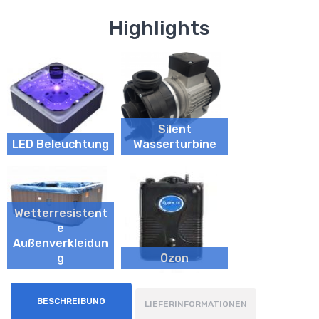
Highlights
Silent
LED Beleuchtung
Wasserturbine
Wetterresistent
e
Außenverkleidun
g
Ozon
BESCHREIBUNG
LIEFERINFORMATIONEN