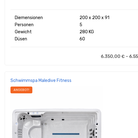
Diemensionen
200 x 200 x 91
Personen
5
Gewicht
280 KG
Düsen
60
6.350,00
€
–
6.5
Schwimmspa Maledive Fitness
ANGEBOT!