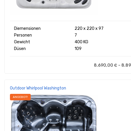
Diemensionen
220 x 220 x 97
Personen
7
Gewicht
400 KG
Düsen
109
8.690,00
€
–
8.8
Outdoor Whirlpool Washington
ANGEBOT!