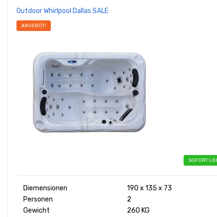
Outdoor Whirlpool Dallas SALE
ANGEBOT!
SOFORT LI
Diemensionen
190 x 135 x 73
Personen
2
Gewicht
260 KG