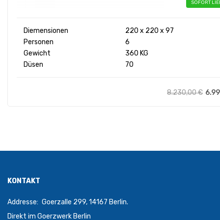
SOFORT LI
Diemensionen
220 x 220 x 97
Personen
6
Gewicht
360 KG
Düsen
70
8.230,00
€
6.9
KONTAKT
Addresse:
Goerzalle 299, 14167 Berlin.
Direkt im Goerzwerk Berlin