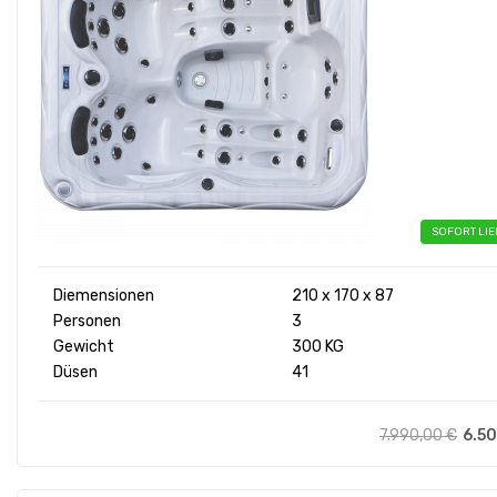
SOFORT LI
Diemensionen
210 x 170 x 87
Personen
3
Gewicht
300 KG
Düsen
41
7.990,00
€
6.5