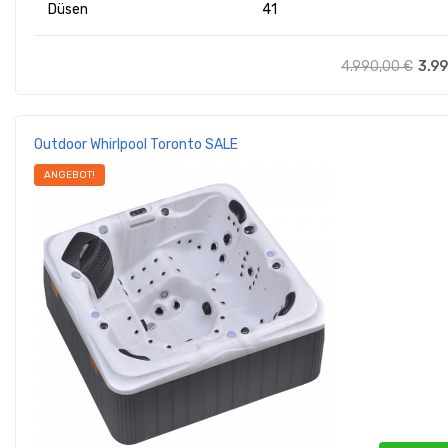
Düsen
41
4.990,00
€
3.9
Outdoor Whirlpool Toronto SALE
ANGEBOT!