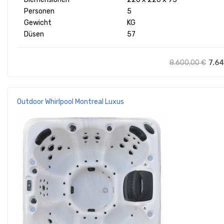
Personen
5
Gewicht
KG
Düsen
57
8.600,00
€
7.6
Outdoor Whirlpool Montreal Luxus