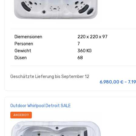
Diemensionen
220 x 220 x 97
Personen
7
Gewicht
360 KG
Düsen
68
Geschätzte Lieferung bis September 12
6.980,00
€
–
7.1
Outdoor Whirlpool Detroit SALE
ANGEBOT!