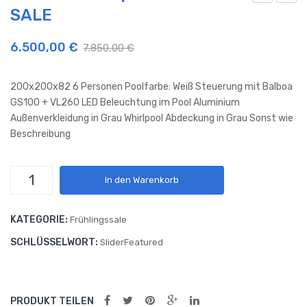
SALE
utd
utd
oor
oor
6.500,00
€
7.850,00
€
Whi
Whi
rlpo
rlpo
200x200x82 6 Personen Poolfarbe: Weiß Steuerung mit Balboa
ol
ol
GS100 + VL260 LED Beleuchtung im Pool Aluminium
Aus
Mia
Außenverkleidung in Grau Whirlpool Abdeckung in Grau Sonst wie
tin
mi
Beschreibung
SAL
SAL
E in
E
Outdoor
In den Warenkorb
Wei
Whirlpool
ß
Miami
KATEGORIE:
Frühlingssale
SALE
Menge
SCHLÜSSELWORT:
SliderFeatured
PRODUKT TEILEN