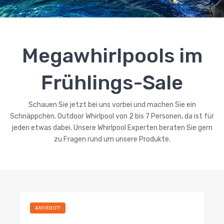
Serie Klassik
Whirlpools und Zubehör
Impressum
Schwimmspas
Whirlpools mit Überlaufrinne
Megawhirlpools im
Frühlings-Sale
Schauen Sie jetzt bei uns vorbei und machen Sie ein
Schnäppchen. Outdoor Whirlpool von 2 bis 7 Personen, da ist für
jeden etwas dabei. Unsere Whirlpool Experten beraten Sie gern
zu Fragen rund um unsere Produkte.
ANGEBOT!