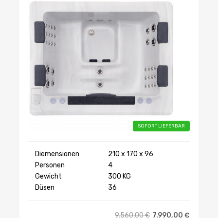
SOFORT LIEFERBAR
Diemensionen
210 x 170 x 96
Personen
4
Gewicht
300 KG
Düsen
36
9.560,00
€
7.990,00
€