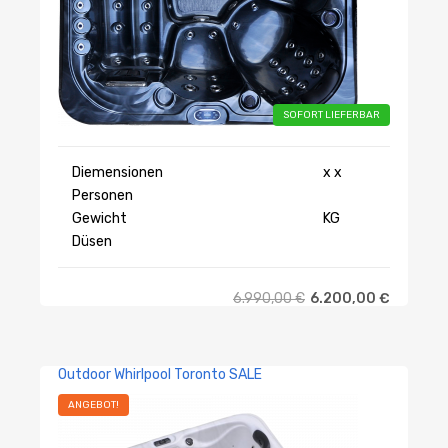
SOFORT LIEFERBAR
Diemensionen
x x
Personen
Gewicht
KG
Düsen
6.990,00
€
6.200,00
€
Outdoor Whirlpool Toronto SALE
ANGEBOT!