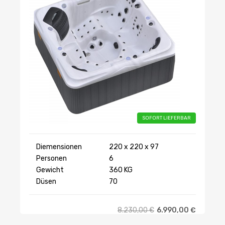
SOFORT LIEFERBAR
Diemensionen
220 x 220 x 97
Personen
6
Gewicht
360 KG
Düsen
70
8.230,00
€
6.990,00
€