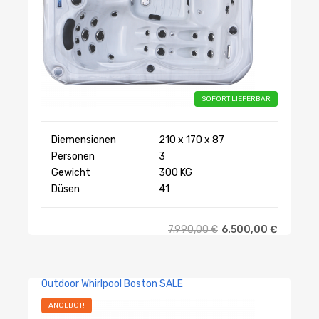
SOFORT LIEFERBAR
Diemensionen
210 x 170 x 87
Personen
3
Gewicht
300 KG
Düsen
41
7.990,00
€
6.500,00
€
Outdoor Whirlpool Boston SALE
ANGEBOT!