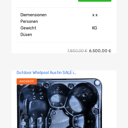
Diemensionen
x x
Personen
Gewicht
KG
Düsen
7.850,00
€
6.500,00
€
Outdoor Whirlpool Austin SALE i...
ANGEBOT!