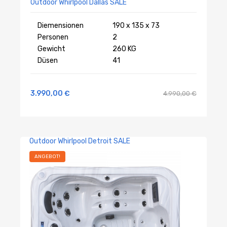
Outdoor Whirlpool Dallas SALE
Diemensionen
190 x 135 x 73
Personen
2
Gewicht
260 KG
Düsen
41
3.990,00
€
4.990,00
€
Outdoor Whirlpool Detroit SALE
ANGEBOT!