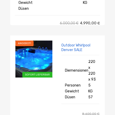
Gewicht
KG
Düsen
6.000,00
€
4.990,00
€
ANGEBOT!
Outdoor Whirlpool
Denver SALE
220
x
Diemensionen
220
SOFORT LIEFERBAR
x 93
Personen
5
Gewicht
KG
Düsen
57
8.600,00
€