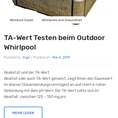
Serie Klassik
Whirlpools und Zubehör
Impressum
Schwimmspas
Whirlpool Guide
Whirlpools und Gesundheit
Whirlpools mit Überlaufrinne
TA-Wert Testen beim Outdoor
Whirlpool
Posted by :
Ingo
/
Posted on :
Mai 4, 2019
Akalinität und der TA-Wert
Akalität oder auch TA-Wert genannt, zeigt Ihnen den Säurewert
im Wasser (Säuerebindungsvermögen) an und steht in naher
Verbindung mit dem pH-Wert. Der TA-Wert sollte sich im
Idealfall- zwischen 125 – 150 mg pro
MEHR LESEN